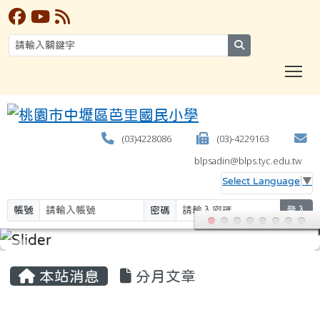
search
T
(03)4228086
(03)-4229163
blpsadin@blps.tyc.edu.tw
Select Language
▼
帳號
密碼
登入
:::
本站消息
分月文章