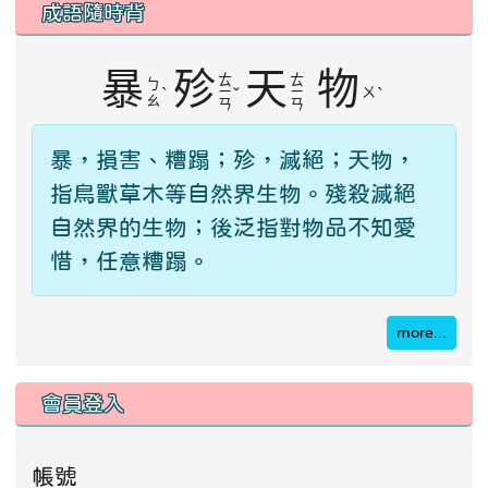
成語隨時背
暴
殄
天
物
ㄊ
ㄊ
ㄅ
ˋ
ㄧ
ˇ
ㄧ
ㄨ
ˋ
ㄠ
ㄢ
ㄢ
暴，損害、糟蹋；殄，滅絕；天物，
指鳥獸草木等自然界生物。殘殺滅絕
自然界的生物；後泛指對物品不知愛
惜，任意糟蹋。
more...
會員登入
帳號