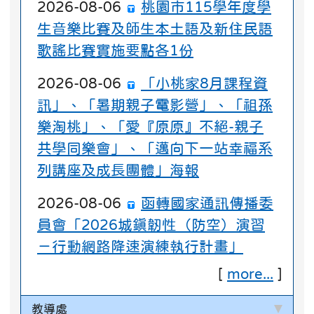
2026-08-06
桃園市115學年度學
生音樂比賽及師生本土語及新住民語
歌謠比賽實施要點各1份
2026-08-06
「小桃家8月課程資
訊」、「暑期親子電影營」、「祖孫
樂淘桃」、「愛『原原』不絕-親子
共學同樂會」、「邁向下一站幸福系
列講座及成長團體」海報
2026-08-06
函轉國家通訊傳播委
員會「2026城鎮韌性（防空）演習
－行動網路降速演練執行計畫」
[
more...
]
教導處