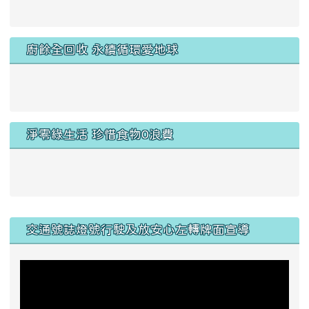
empty head
廚餘全回收 永續循環愛地球
淨零綠生活 珍惜食物0浪費
交通號誌燈號行駛及放安心左轉牌面宣導