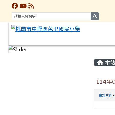
search
:::
:::
本站
114年
會計主任