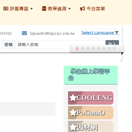
評鑑專區
教學資源
今日菜單
:::
Select Language
▼
4229163
blpsadin@blps.tyc.edu.tw
密碼
登入
:::
學生線上學習平
台
COOLENGLISH
PaGamO
因材網