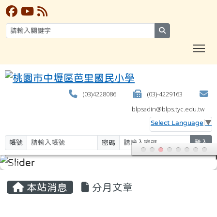
search
T
(03)4228086
(03)-4229163
blpsadin@blps.tyc.edu.tw
Select Language
▼
帳號
密碼
登入
:::
本站消息
分月文章