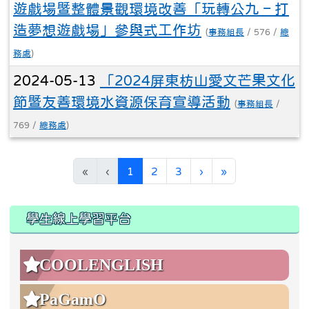
遊戲場暨整體景觀環境改善「玩轉公九 – 打
造夢想遊戲場」參與式工作坊
(
事務組長
/ 576 /
總
務處
)
2024-05-13
「2024屏東枋山愛文芒果文化
節暨友善環境水資源保育宣導活動
(
事務組長
/
769 /
總務處
)
(current)
«
‹
1
2
3
›
»
:::
:::
學生線上學習平台
COOLENGLISH
PaGamO