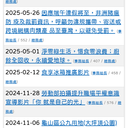
總務處
)
2025-05-26
因應端午連假將至，非洲豬瘟
防 疫及裁罰資訊，呼籲勿違規攜帶、寄送或
跨境網購肉類產 品至臺灣，以避免受罰。
(
事
務組長
/ 552 /
總務處
)
2025-05-01
淨零綠生活，惜食零浪費；廚
餘全回收，永續愛地球。
(
事務組長
/ 407 /
總務處
)
2025-02-12
食享冰箱推廣影片
(
事務組長
/ 458 /
總務處
)
2024-11-28
勞動部拍攝提升職場平權意識
宣導影片「你 就是自己的光」
(
事務組長
/ 576 /
總
務處
)
2024-11-06
龜山區公九用地(大坪頂公園)