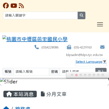
search
T
(03)4228086
(03)-4229163
blpsadin@blps.tyc.edu.tw
Select Language
▼
帳號
密碼
登入
:::
本站消息
分月文章
總務處