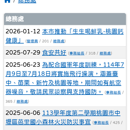
文章列表
總務處
2026-01-12
本市推動「生生喝鮮乳-桃園鈣
健康」
(
管理員
/ 201 /
總務處
)
2025-07-29
食安共好
(
事務組長
/ 318 /
總務處
)
2025-06-23
為配合國軍年度訓練，114年7
月9日至7月18日將實施飛行操演，涵蓋臺
中、苗栗、新竹及桃園等地，期間如有航空
器噪音，敬請民眾諒察與支持國防。
(
事務組長
/
365 /
總務處
)
2025-06-06
113學年度第二學期桃園市中
壢區芭里國小森林火災防災事宜
(
事務組長
/ 425 /