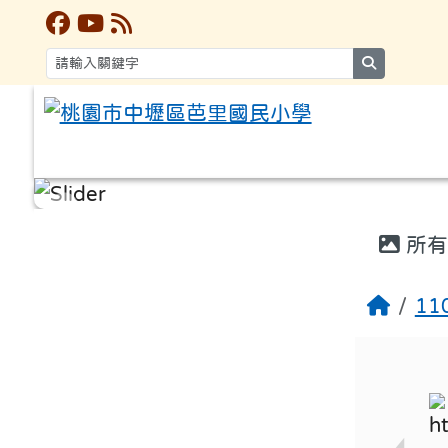
search
:::
:::
所有
1