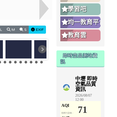
學習吧
均一教育平台
L
M
S
EXIF
教育雲
即時空品測站資
訊