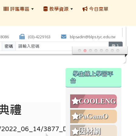
評鑑專區
教學資源
今日菜單
:::
28086
(03)-4229163
blpsadin@blps.tyc.edu.tw
密碼
登入
:::
學生線上學習平
台
COOLENGLISH
業典禮
PaGamO
因材網