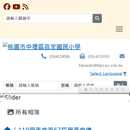
search
T
(03)4228086
(03)-4229163
blpsadin@blps.tyc.edu.tw
Select Language
▼
帳號
密碼
登入
:::
所有相簿
110學年度第67屆畢業典禮