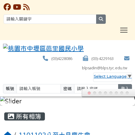
search
T
(03)4228086
(03)-4229163
blpsadin@blps.tyc.edu.tw
Select Language
▼
帳號
密碼
登入
:::
所有相簿
1101102八至十月慶生會