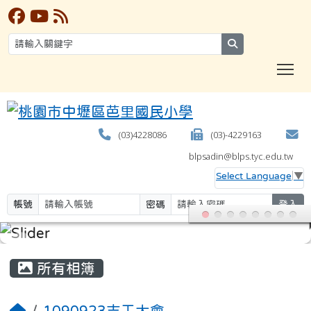
search
T
(03)4228086
(03)-4229163
blpsadin@blps.tyc.edu.tw
Select Language
▼
帳號
密碼
登入
:::
所有相簿
1090923志工大會