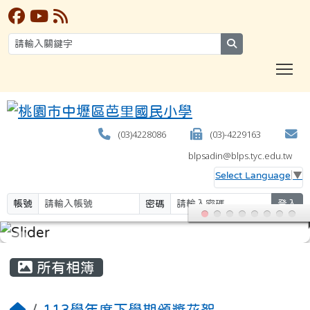
search
T
(03)4228086
(03)-4229163
blpsadin@blps.tyc.edu.tw
Select Language
▼
帳號
密碼
登入
:::
所有相簿
113學年度下學期頒獎花絮