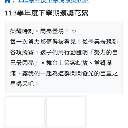
113學年度下學期頒獎花絮
榮耀時刻・閃亮登場！ ✨

每一次努力都值得被看見！從學業表現到
各項競賽，孩子們用行動證明「努力的自
己最閃亮」。舞台上笑容綻放、掌聲滿
滿，讓我們一起為這群閃閃發光的芭里之
星喝采吧！
photo-9731
photo-9732