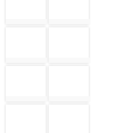
photo:9739
photo:9740
photo-9741
photo-9742
photo:9741
photo:9742
photo-9743
photo-9744
photo:9743
photo:9744
photo-9745
photo-9746