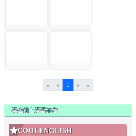
photo:9753
photo:9754
photo-9755
photo-9756
photo:9755
photo:9756
(current)
«
‹
1
›
»
:::
:::
學生線上學習平台
COOLENGLISH