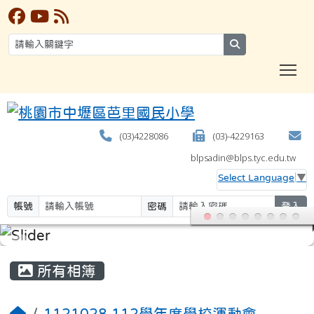
search
T
(03)4228086
(03)-4229163
blpsadin@blps.tyc.edu.tw
Select Language
▼
帳號
密碼
登入
:::
所有相簿
1121028 112學年度學校運動會