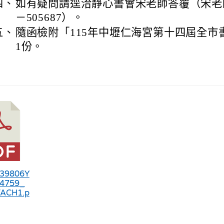
四、
如有疑問請逕洽靜心書會宋老師答覆（宋老師
－505687）。
五、
隨函檢附「115年中壢仁海宮第十四屆全市
1份。
439806Y
4759_
ACH1.p