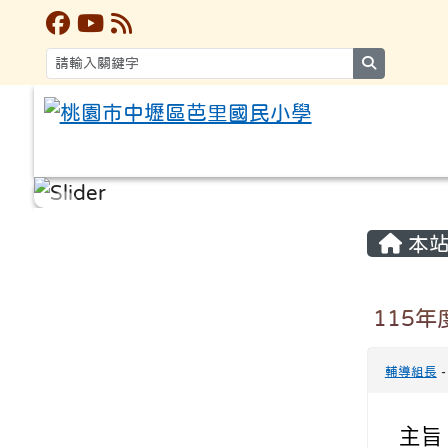
search
:::
:::
本站
115
輔導組長
主旨