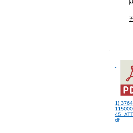
1) 376
115000
45_ATT
df