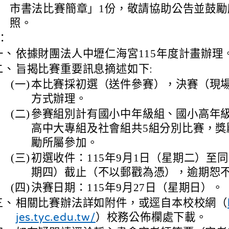
市書法比賽簡章」1份，敬請協助公告並鼓勵
照。
：
一、
依據財團法人中壢仁海宮115年度計畫辦理
二、
旨揭比賽重要訊息摘述如下:
(一)
本比賽採初選（送件參賽），決賽（現
方式辦理。
(二)
參賽組別計有國小中年級組、國小高年
高中大專組及社會組共5組分別比賽，獎
勵所屬參加。
(三)
初選收件：115年9月1日（星期二）至同
期四）截止（不以郵戳為憑），逾期恕
(四)
決賽日期：115年9月27日（星期日）。
三、
相關比賽辦法詳如附件，或逕自本校校網（
）校務公佈欄處下載。
jes.tyc.edu.tw/