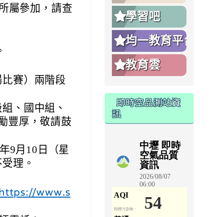
所屬參加，請查
學習吧
均一教育平台
。
教育雲
場比賽）兩階段
即時空品測站資
級組、國中組、
訊
勵豐厚，敬請鼓
年9月10日（星
不受理。
https://www.s