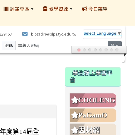
評鑑專區
教學資源
今日菜單
:::
Select Language
▼
4229163
blpsadin@blps.tyc.edu.tw
密碼
登入
:::
學生線上學習平
台
COOLENGLISH
PaGamO
因材網
年度第14屆全