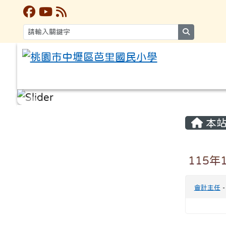
search
:::
:::
本站
115年
會計主任