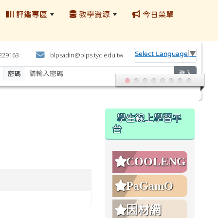
評鑑專區
教學資源
今日菜單
:::
Select Language
▼
4229163
blpsadin@blps.tyc.edu.tw
密碼
登入
:::
學生線上學習平
台
COOLENGLISH
PaGamO
因材網