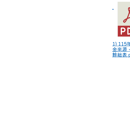
1) 11
金來源
餘絀表.p