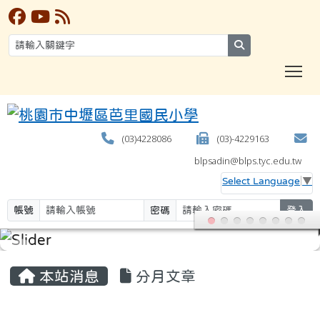
search
T
(03)4228086
(03)-4229163
blpsadin@blps.tyc.edu.tw
Select Language
▼
帳號
密碼
登入
:::
本站消息
分月文章