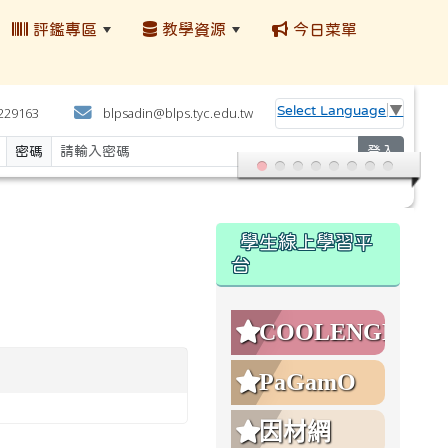
評鑑專區
教學資源
今日菜單
:::
Select Language
▼
4229163
blpsadin@blps.tyc.edu.tw
密碼
登入