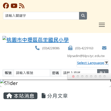
search
T
(03)4228086
(03)-4229163
blpsadin@blps.tyc.edu.tw
Select Language
▼
帳號
密碼
登入
:::
本站消息
分月文章