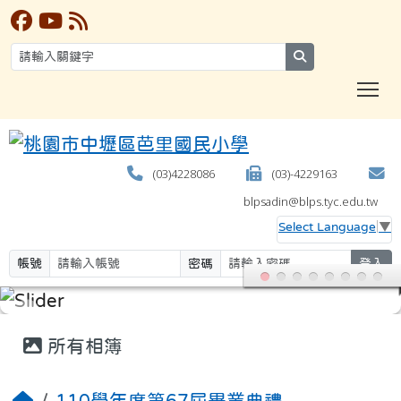
search
T
(03)4228086
(03)-4229163
blpsadin@blps.tyc.edu.tw
Select Language
▼
帳號
密碼
登入
:::
所有相簿
110學年度第67屆畢業典禮