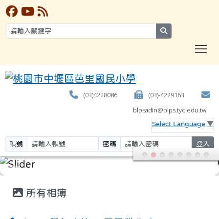
search
T
(03)4228086
(03)-4229163
blpsadin@blps.tyc.edu.tw
Select Language
▼
帳號
密碼
登入
:::
所有相簿
110學年度第67屆畢業典禮