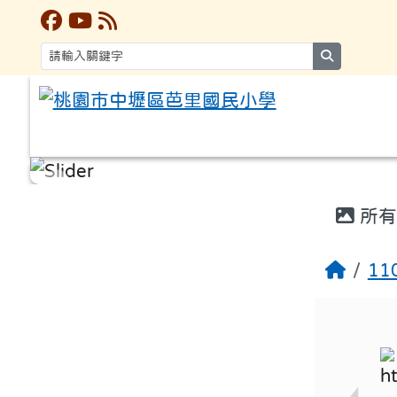
search
:::
:::
所有
1