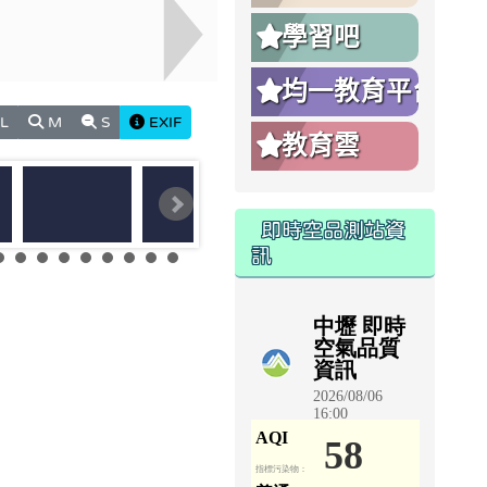
學習吧
均一教育平台
L
M
S
EXIF
教育雲
即時空品測站資
訊