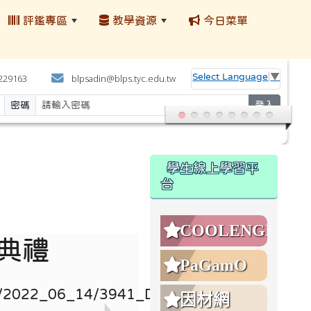
評鑑專區
教學資源
今日菜單
:::
Select Language
▼
4229163
blpsadin@blps.tyc.edu.tw
密碼
登入
:::
學生線上學習平
台
COOLENGLISH
業典禮
PaGamO
因材網