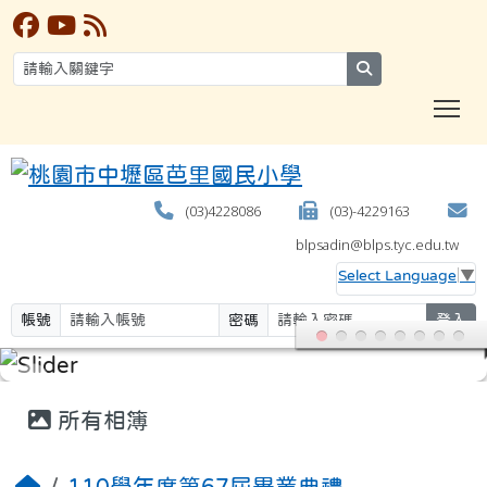
search
T
(03)4228086
(03)-4229163
blpsadin@blps.tyc.edu.tw
Select Language
▼
帳號
密碼
登入
:::
所有相簿
110學年度第67屆畢業典禮