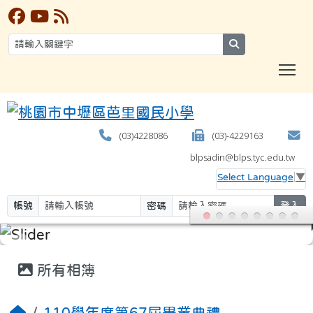
search
T
(03)4228086
(03)-4229163
blpsadin@blps.tyc.edu.tw
Select Language
▼
帳號
密碼
登入