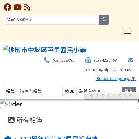
search
T
(03)4228086
(03)-4229163
blpsadin@blps.tyc.edu.tw
Select Language
▼
帳號
密碼
登入
:::
所有相簿
110學年度第67屆畢業典禮