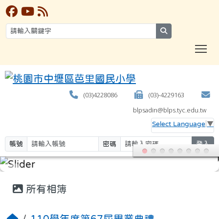
search
T
(03)4228086
(03)-4229163
blpsadin@blps.tyc.edu.tw
Select Language
▼
帳號
密碼
登入
:::
所有相簿
110學年度第67屆畢業典禮