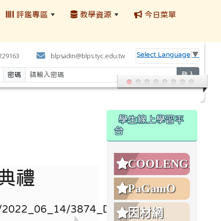
評鑑專區
教學資源
今日菜單
:::
Select Language
▼
4229163
blpsadin@blps.tyc.edu.tw
密碼
登入
:::
學生線上學習平
台
COOLENGLISH
業典禮
PaGamO
因材網