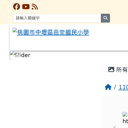
search
:::
:::
所有
1