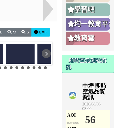
學習吧
均一教育平台
L
M
S
EXIF
教育雲
即時空品測站資
訊