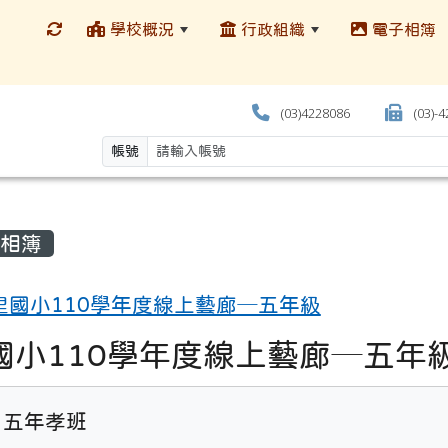
學校概況
行政組織
電子相簿
(03)4228086
(03)-
帳號
相簿
里國小110學年度線上藝廊─五年級
國小110學年度線上藝廊─五年
五年孝班
