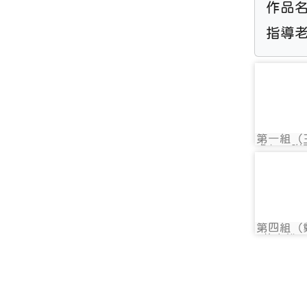
作品名稱
指導老
photo-
第一組（
photo:
睿軒、謝
昀
photo-
第四組（
photo:
黃小峪