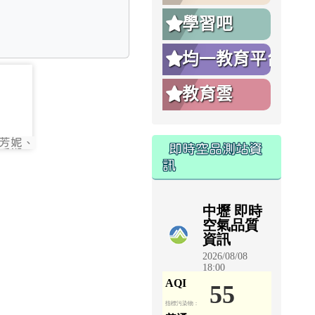
學習吧
均一教育平台
381
教育雲
芳妮、
381
即時空品測站資
采潔、
訊
）