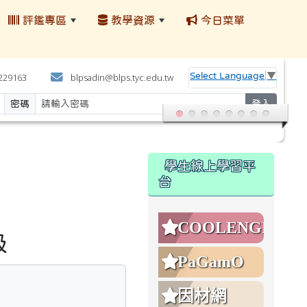
評鑑專區
教學資源
今日菜單
:::
Select Language
▼
4229163
blpsadin@blps.tyc.edu.tw
密碼
登入
:::
學生線上學習平
台
COOLENGLISH
級
PaGamO
因材網