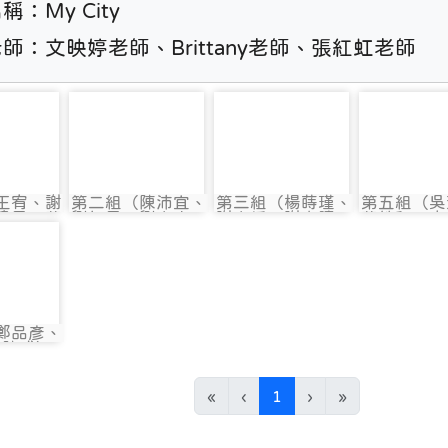
：My City

師：文映婷老師、Brittany老師、張紅虹老師
3378
photo-3379
photo-3380
photo-3
王宥、謝
第二組（陳沛宜、
第三組（楊蒔瑾、
第五組（吳
3378
photo:3379
photo:3380
photo:3
瑋恩、莊
劉加恩、劉宇庸、
謝宇恬、謝聿晴、
莊皓程、李
諾）
李偉誠）
羅宥姍）
余任棠
3382
鄭品彥、
3382
、陳彧）
(current)
«
‹
1
›
»