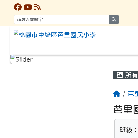
search
:::
:::
所有
芭
芭里
班級：