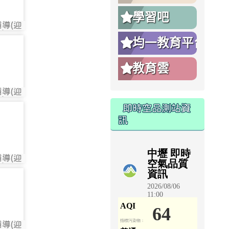
學習吧
導(迎
730
)
均一教育平台
731
教育雲
導(迎
731
)
即時空品測站資
732
訊
導(迎
732
)
733
導(迎