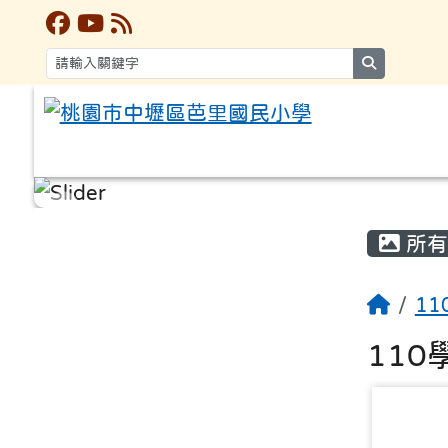
search
:::
:::
所有
1
11
photo-