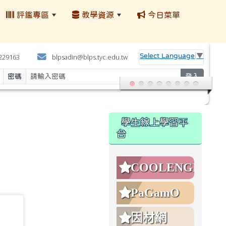
評鑑專區
教學資源
今日菜單
:::
Select Language
▼
4229163
blpsadin@blps.tyc.edu.tw
密碼
登入
:::
學生線上學習平
台
COOLENGLISH
PaGamO
730
因材網