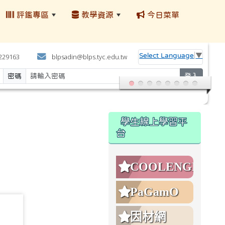
評鑑專區
教學資源
今日菜單
:::
Select Language
▼
4229163
blpsadin@blps.tyc.edu.tw
密碼
登入
:::
學生線上學習平
台
COOLENGLISH
PaGamO
83
因材網