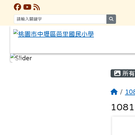
search
:::
:::
所有
10
108
photo-