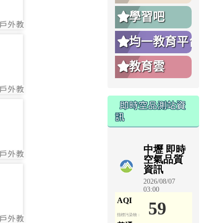
學習吧
戶外教
83
均一教育平台
87
教育雲
戶外教
87
即時空品測站資
91
訊
戶外教
91
96
戶外教