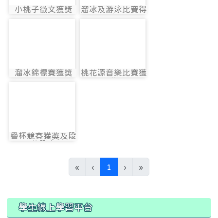
小桃子徵文獲獎
溜冰及游泳比賽得
photo:11435
photo:11436
名
photo-11437
photo-11438
溜冰錦標賽獲獎
桃花源音樂比賽獲
photo:11437
photo:11438
獎
photo-11439
疊杯競賽獲獎及段
photo:11439
位證書
(current)
«
‹
1
›
»
:::
:::
學生線上學習平台