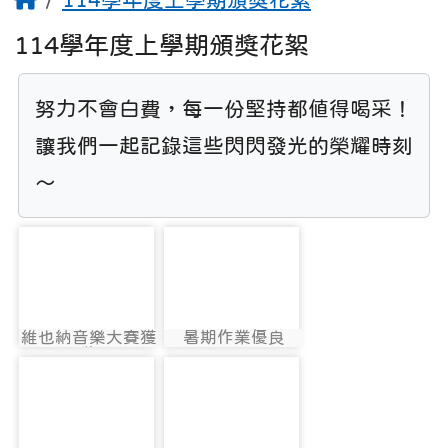
114學年度上學期頒獎花絮
努力不會白費，每一份堅持都值得喝采！
讓我們一起記錄這些閃閃發光的榮耀時刻
～
photo-11440
photo-11434
維也納音樂大賽獲
暑期作業優良
photo:11440
photo:11434
獎
photo-11435
photo-11436