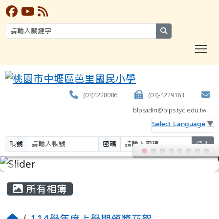
search
T
(03)4228086
(03)-4229163
blpsadin@blps.tyc.edu.tw
Select Language
▼
帳號
密碼
登入
:::
所有相簿
114學年度上學期頒獎花絮