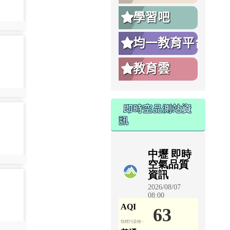
學習吧
1408
均一教育平台
1412
教育雲
1412
即時空品測站資
1416
訊
1416
1420