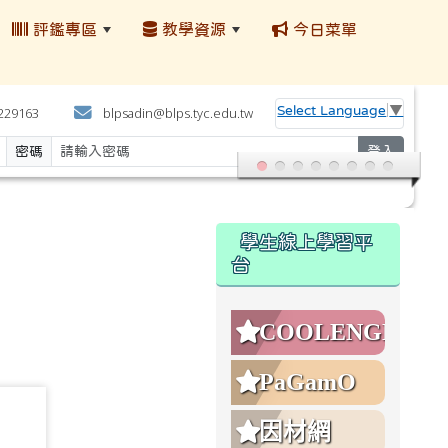
評鑑專區
教學資源
今日菜單
:::
Select Language
▼
4229163
blpsadin@blps.tyc.edu.tw
密碼
登入
:::
學生線上學習平
台
COOLENGLISH
PaGamO
1408
因材網