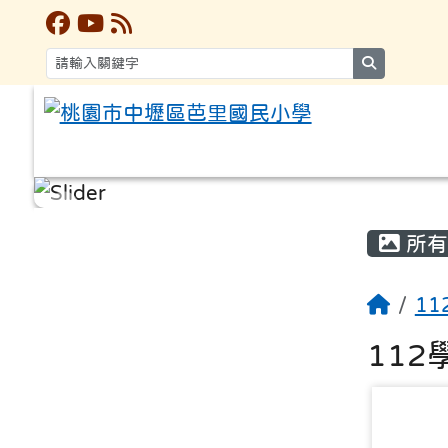
search
:::
:::
所有
1
11
photo-