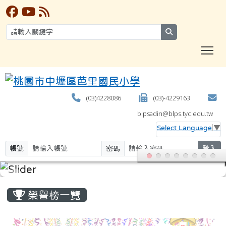
search
T
(03)4228086
(03)-4229163
blpsadin@blps.tyc.edu.tw
Select Language
▼
帳號
密碼
登入
:::
榮譽榜一覽