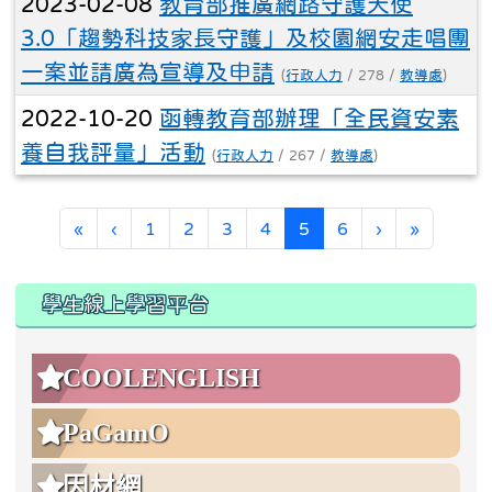
2022-10-20
函轉教育部辦理「全民資安素
養自我評量」活動
(
行政人力
/ 267 /
教導處
)
(current)
«
‹
1
2
3
4
5
6
›
»
:::
:::
學生線上學習平台
COOLENGLISH
PaGamO
因材網
學習吧