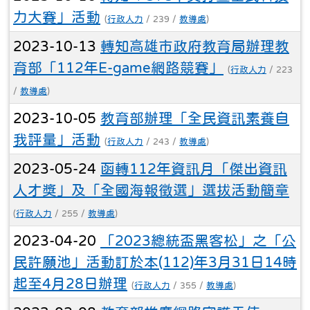
育部「112年E-game網路競賽」
(
行政人力
/ 223
/
教導處
)
2023-10-05
教育部辦理「全民資訊素養自
我評量」活動
(
行政人力
/ 243 /
教導處
)
2023-05-24
函轉112年資訊月「傑出資訊
人才獎」及「全國海報徵選」選拔活動簡章
(
行政人力
/ 255 /
教導處
)
2023-04-20
「2023總統盃黑客松」之「公
民許願池」活動訂於本(112)年3月31日14時
起至4月28日辦理
(
行政人力
/ 355 /
教導處
)
2023-02-08
教育部推廣網路守護天使
3.0「趨勢科技家長守護」及校園網安走唱團
一案並請廣為宣導及申請
(
行政人力
/ 278 /
教導處
)