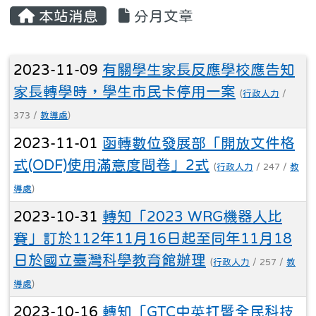
文章列表
2023-11-09
有關學生家長反應學校應告知
家長轉學時，學生市民卡停用一案
(
行政人力
/
373 /
教導處
)
2023-11-01
函轉數位發展部「開放文件格
式(ODF)使用滿意度問卷」2式
(
行政人力
/ 247 /
教
導處
)
2023-10-31
轉知「2023 WRG機器人比
賽」訂於112年11月16日起至同年11月18
日於國立臺灣科學教育館辦理
(
行政人力
/ 257 /
教
導處
)
2023-10-16
轉知「GTC中英打暨全民科技
力大賽」活動
(
行政人力
/ 239 /
教導處
)
2023-10-13
轉知高雄市政府教育局辦理教