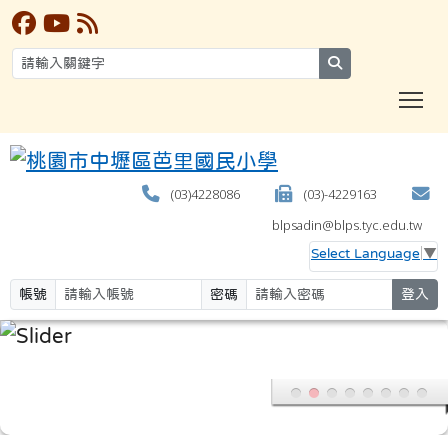
search
T
(03)4228086
(03)-4229163
blpsadin@blps.tyc.edu.tw
Select Language
▼
帳號
密碼
登入
:::
本站消息
分月文章