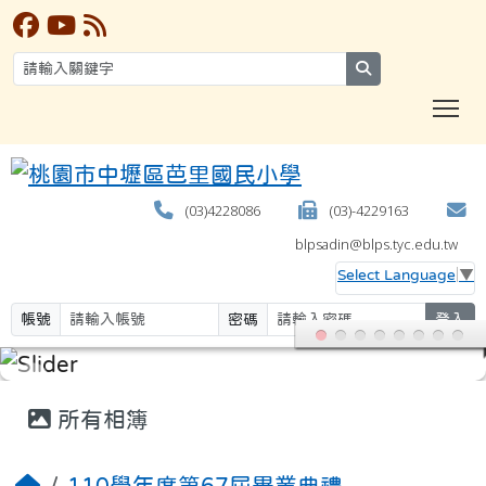
search
T
(03)4228086
(03)-4229163
blpsadin@blps.tyc.edu.tw
Select Language
▼
帳號
密碼
登入
:::
所有相簿
110學年度第67屆畢業典禮