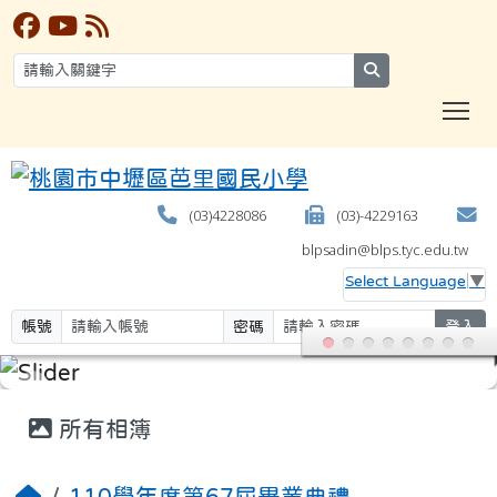
search
T
(03)4228086
(03)-4229163
blpsadin@blps.tyc.edu.tw
Select Language
▼
帳號
密碼
登入
:::
所有相簿
110學年度第67屆畢業典禮