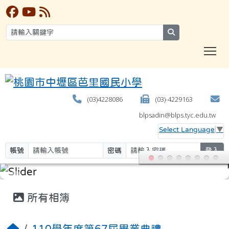
search
T
(03)4228086
(03)-4229163
blpsadin@blps.tyc.edu.tw
Select Language
▼
帳號
密碼
登入
:::
所有相簿
110學年度第67屆畢業典禮