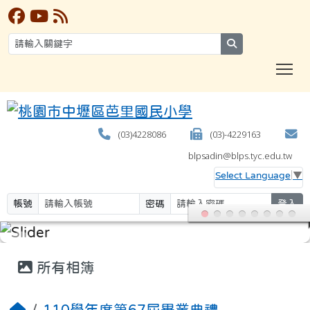
search
T
(03)4228086
(03)-4229163
blpsadin@blps.tyc.edu.tw
Select Language
▼
帳號
密碼
登入
:::
所有相簿
110學年度第67屆畢業典禮