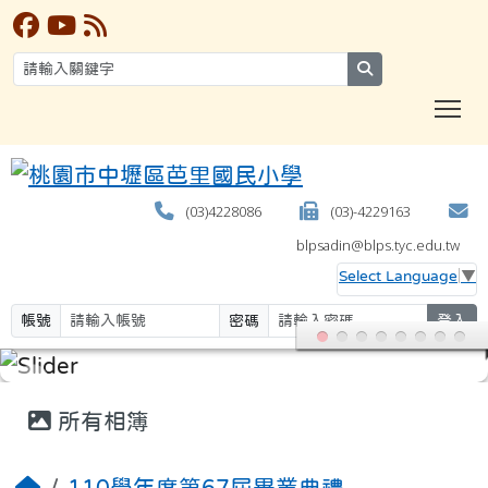
search
T
(03)4228086
(03)-4229163
blpsadin@blps.tyc.edu.tw
Select Language
▼
帳號
密碼
登入
:::
所有相簿
110學年度第67屆畢業典禮