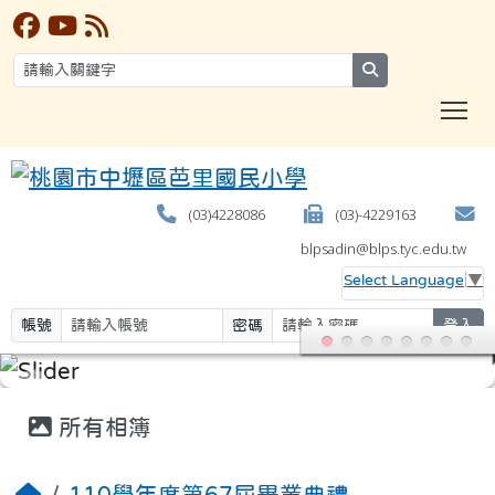
search
T
(03)4228086
(03)-4229163
blpsadin@blps.tyc.edu.tw
Select Language
▼
帳號
密碼
登入
:::
所有相簿
110學年度第67屆畢業典禮