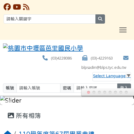
search
T
(03)4228086
(03)-4229163
blpsadin@blps.tyc.edu.tw
Select Language
▼
帳號
密碼
登入
:::
所有相簿
110學年度第67屆畢業典禮