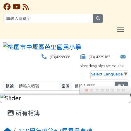
search
T
(03)4228086
(03)-4229163
blpsadin@blps.tyc.edu.tw
Select Language
▼
帳號
密碼
登入
:::
所有相簿
110學年度第67屆畢業典禮