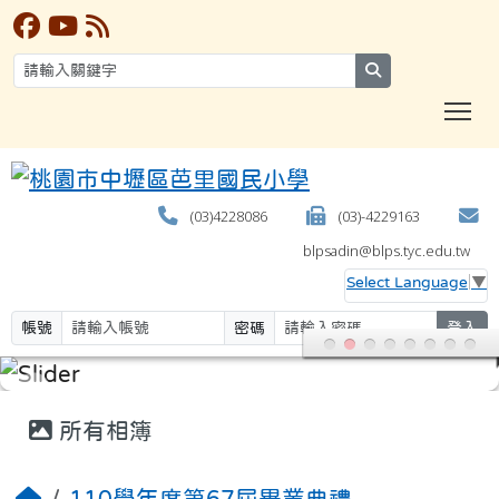
search
T
(03)4228086
(03)-4229163
blpsadin@blps.tyc.edu.tw
Select Language
▼
帳號
密碼
登入
:::
所有相簿
110學年度第67屆畢業典禮