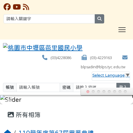
search
T
(03)4228086
(03)-4229163
blpsadin@blps.tyc.edu.tw
Select Language
▼
帳號
密碼
登入
:::
所有相簿
110學年度第67屆畢業典禮