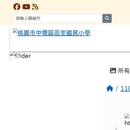
search
:::
:::
所有
1