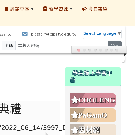
評鑑專區
教學資源
今日菜單
:::
Select Language
▼
4229163
blpsadin@blps.tyc.edu.tw
密碼
登入
:::
學生線上學習平
台
COOLENGLISH
業典禮
PaGamO
因材網