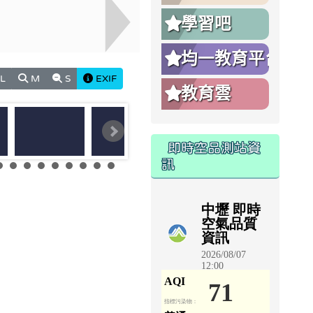
學習吧
均一教育平台
L
M
S
EXIF
教育雲
即時空品測站資
訊