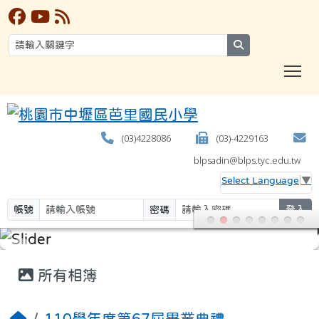
search
T
(03)4228086
(03)-4229163
blpsadin@blps.tyc.edu.tw
Select Language
▼
帳號
密碼
登入
:::
所有相簿
110學年度第67屆畢業典禮