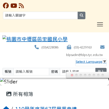
search
T
(03)4228086
(03)-4229163
blpsadin@blps.tyc.edu.tw
Select Language
▼
帳號
密碼
登入
:::
所有相簿
110學年度第67屆畢業典禮