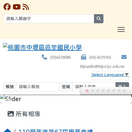
search
T
(03)4228086
(03)-4229163
blpsadin@blps.tyc.edu.tw
Select Language
▼
帳號
密碼
登入
:::
所有相簿
110學年度第67屆畢業典禮