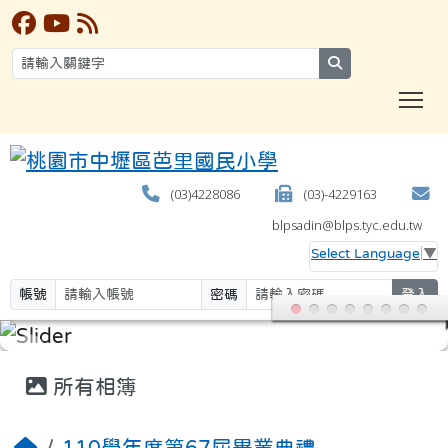
search
T
(03)4228086
(03)-4229163
blpsadin@blps.tyc.edu.tw
Select Language
▼
帳號
密碼
登入
:::
所有相簿
110學年度第67屆畢業典禮