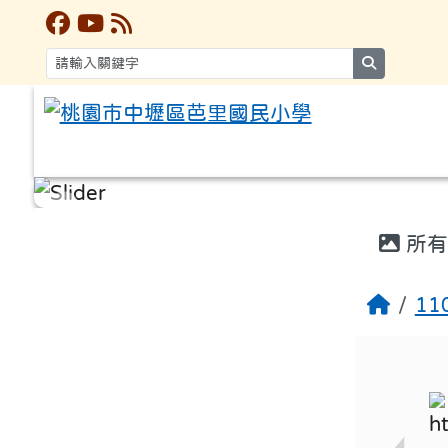
search
:::
:::
所有
1