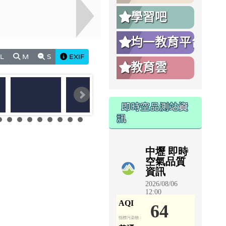
學習吧
均一教育平台
L
M
S
EXIF
教育雲
即時空品測站資
訊