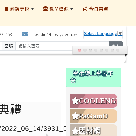
評鑑專區
教學資源
今日菜單
:::
Select Language
▼
4229163
blpsadin@blps.tyc.edu.tw
密碼
登入
:::
學生線上學習平
台
COOLENGLISH
業典禮
PaGamO
因材網