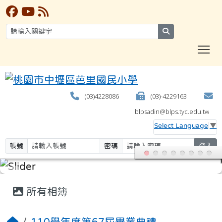
search
T
(03)4228086
(03)-4229163
blpsadin@blps.tyc.edu.tw
Select Language
▼
帳號
密碼
登入
:::
所有相簿
110學年度第67屆畢業典禮