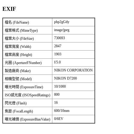
EXIF
php2gGtly
檔名 (FileName)
image/jpeg
檔案格式 (MimeType)
730693
檔案大小 (FileSize)
2847
檔案寬度 (Width)
1903
檔案高度 (Height)
f/5.0
光圈 (ApertureFNumber)
NIKON CORPORATION
製造廠商 (Make)
NIKON D7200
相機型號 (Model)
10/1000
曝光時間 (ExposureTime)
800
ISO感光度 (ISOSpeedRatings)
16
閃光燈 (Flash)
600/10mm
焦距 (FocalLength)
0/6EV
曝光補償 (ExposureBiasValue)