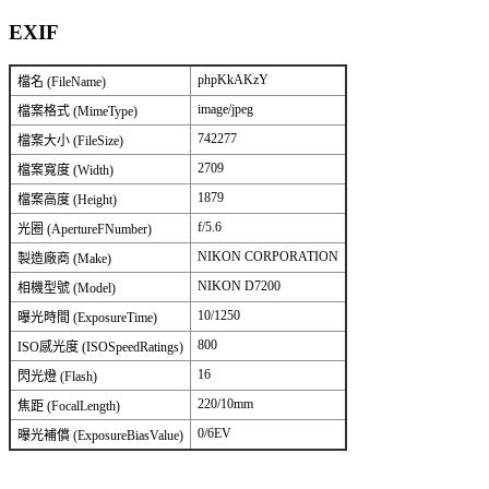
EXIF
phpKkAKzY
檔名 (FileName)
image/jpeg
檔案格式 (MimeType)
742277
檔案大小 (FileSize)
2709
檔案寬度 (Width)
1879
檔案高度 (Height)
f/5.6
光圈 (ApertureFNumber)
NIKON CORPORATION
製造廠商 (Make)
NIKON D7200
相機型號 (Model)
10/1250
曝光時間 (ExposureTime)
800
ISO感光度 (ISOSpeedRatings)
16
閃光燈 (Flash)
220/10mm
焦距 (FocalLength)
0/6EV
曝光補償 (ExposureBiasValue)